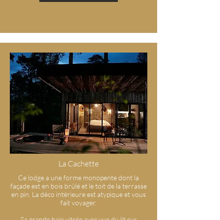
La Cachette
Ce lodge a une forme monopente dont la
façade est en bois brûlé et le toit de la terrasse
en pin. La déco intérieure est atypique et vous
fait voyager.
Sa grande baie vitrée avec vue du lit sur