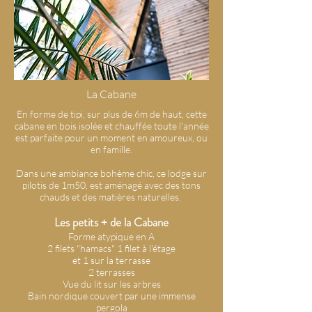
La Cabane
En forme de tipi, sur plus de 6m de haut, cette
cabane en bois isolée et chauffée toute l'année
est parfaite pour un moment en amoureux, ou
en famille.
Dans une ambiance bohème chic, ce lodge sur
pilotis de 1m50, est aménagé avec des tons
chauds et des matières naturelles.
Les petits +
de la Cabane
Forme atypique en A
2 filets "hamacs" 1 filet à l'étage
et 1 sur la terrasse
2 terrasses
Vue du lit sur les arbres
Bain nordique couvert par une immense
pergola