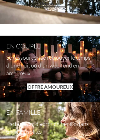
Découvrez
EN COUPLE
Se ressourcer, se retrouver le temps
d'une nuit ou d'un week end en
amoureux
OFFRE AMOUREUX
EN FAMILLE
Partager, se divertir en famille dans
un lieu insolite.