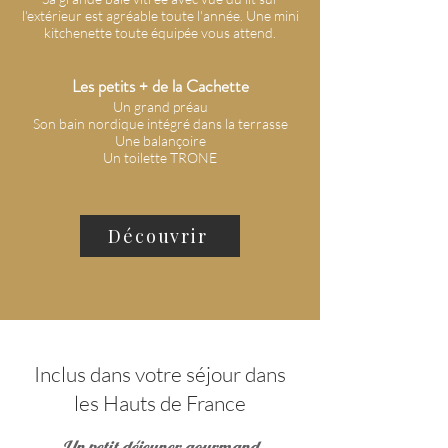
l'extérieur est agréable toute l'année. Une mini
kitchenette toute équipée vous attend.
Les petits + de la Cachette
Un grand préau
Son bain nordique intégré dans la terrasse
Une balançoire
Un toilette TRONE
Découvrir
Inclus dans votre séjour dans
les Hauts de France
Un petit déjeuner gourmand