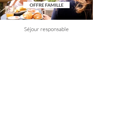
OFFRE FAMILLE
Séjour responsable
Eco conçues
, ces lodges en ossature bois sont
construites sans fondations,
sur pilotis
en
acier et isolées en laine de bois
et ouate de
cellulose (papiers recyclés)
.
C
haque matériau e
t chaque objet ont été
pensés "
responsables et durables
"
(canapé
made in France, meubles chinés, meubles en
bois recyclés, matelas Kipli, linge fabriqué dans
le Nord...).
Les différents
bardages
, intérieurs et
extérieurs, sont en douglas, mélèze ou sapin,
tous
non traités
.
Le
bain nordique
, au traitement de l'eau ultra
performante et écologique, apporte une
solution de traitement de l'eau par l'ozone et
par UV,
sans ajout de produits
.