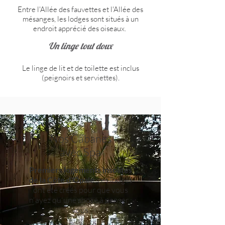
Entre l'Allée des fauvettes et l'Allée des
mésanges, les lodges sont situés à un
endroit apprécié des oiseaux.
Un linge tout doux
Le linge de lit et de toilette est inclus
(peignoirs et serviettes).
Nos Cabanes
avec Spa
Premiers logements insolites
de la Côte d'Opale
, ces lodges
ont été créés pour que vous
n'ayez qu'une chose à penser :
vous.